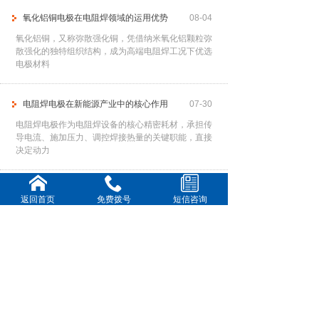
氧化铝铜电极在电阻焊领域的运用优势
08-04
氧化铝铜，又称弥散强化铜，凭借纳米氧化铝颗粒弥
散强化的独特组织结构，成为高端电阻焊工况下优选
电极材料
电阻焊电极在新能源产业中的核心作用
07-30
电阻焊电极作为电阻焊设备的核心精密耗材，承担传
导电流、施加压力、调控焊接热量的关键职能，直接
决定动力
提高电阻焊电极使用寿命
07-28
返回首页
免费拨号
短信咨询
频繁更换电极不仅中断生产节奏、降低作业效率，还
会大幅增加耗材与人工成本。因此，通过科学、系统
的管控手
铍钴铜电极在各行业中的核心运用
07-23
铍钴铜合金作为高端电阻焊电极材料，凭借高强度、
高导热、高耐磨、抗高温软化的优异特性，完美适配