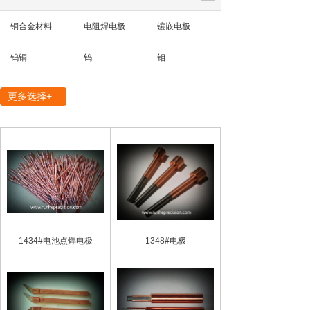
铜合金材料
电阻焊电极
镶嵌电极
钨铜
钨
钼
精密机械部件
更多选择+
1434#电池点焊电极
1348#电极