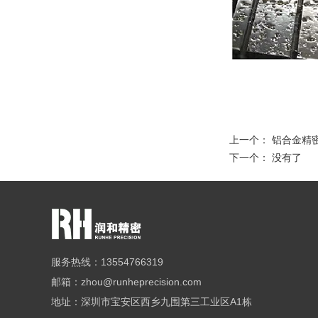
上一个：
铝合金精
下一个： 没有了
服务热线：13554766319
邮箱：zhou@runheprecision.com
地址：深圳市宝安区西乡九围第三工业区A1栋