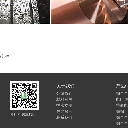
密部件
关于我们
产品
公司简介
铜合金
材料对照
电阻焊
技术支持
镶嵌电
在线留言
钨铜
扫一扫关注我们
联系我们
钨合金
钼合金