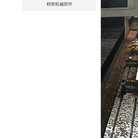
精密机械部件