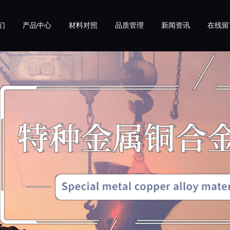
们
产品中心
材料对照
品质管理
新闻资讯
在线留