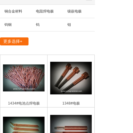
铜合金材料
电阻焊电极
镶嵌电极
钨铜
钨
钼
精密机械部件
更多选择+
1434#电池点焊电极
1348#电极