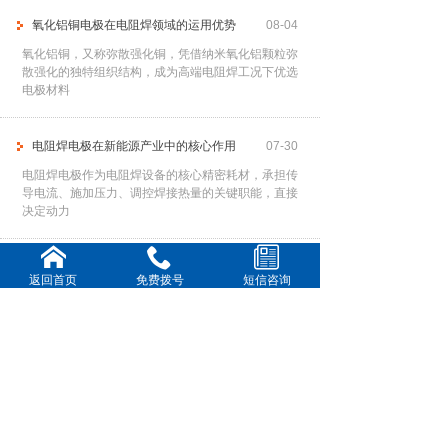
氧化铝铜电极在电阻焊领域的运用优势
08-04
氧化铝铜，又称弥散强化铜，凭借纳米氧化铝颗粒弥
散强化的独特组织结构，成为高端电阻焊工况下优选
电极材料
电阻焊电极在新能源产业中的核心作用
07-30
电阻焊电极作为电阻焊设备的核心精密耗材，承担传
导电流、施加压力、调控焊接热量的关键职能，直接
决定动力
提高电阻焊电极使用寿命
07-28
返回首页
免费拨号
短信咨询
频繁更换电极不仅中断生产节奏、降低作业效率，还
会大幅增加耗材与人工成本。因此，通过科学、系统
的管控手
铍钴铜电极在各行业中的核心运用
07-23
铍钴铜合金作为高端电阻焊电极材料，凭借高强度、
高导热、高耐磨、抗高温软化的优异特性，完美适配