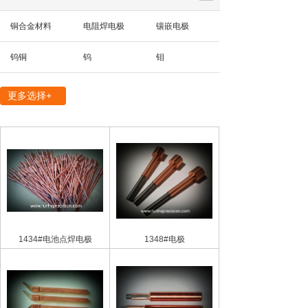
铜合金材料
电阻焊电极
镶嵌电极
钨铜
钨
钼
精密机械部件
更多选择+
1434#电池点焊电极
1348#电极