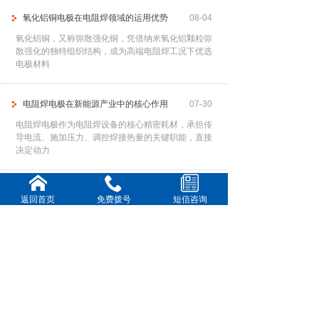
氧化铝铜电极在电阻焊领域的运用优势
08-04
氧化铝铜，又称弥散强化铜，凭借纳米氧化铝颗粒弥
散强化的独特组织结构，成为高端电阻焊工况下优选
电极材料
电阻焊电极在新能源产业中的核心作用
07-30
电阻焊电极作为电阻焊设备的核心精密耗材，承担传
导电流、施加压力、调控焊接热量的关键职能，直接
决定动力
提高电阻焊电极使用寿命
07-28
返回首页
免费拨号
短信咨询
频繁更换电极不仅中断生产节奏、降低作业效率，还
会大幅增加耗材与人工成本。因此，通过科学、系统
的管控手
铍钴铜电极在各行业中的核心运用
07-23
铍钴铜合金作为高端电阻焊电极材料，凭借高强度、
高导热、高耐磨、抗高温软化的优异特性，完美适配