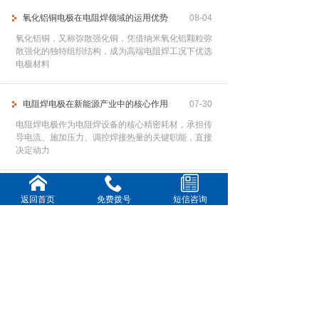
氧化铝铜电极在电阻焊领域的运用优势
08-04
氧化铝铜，又称弥散强化铜，凭借纳米氧化铝颗粒弥
散强化的独特组织结构，成为高端电阻焊工况下优选
电极材料
电阻焊电极在新能源产业中的核心作用
07-30
电阻焊电极作为电阻焊设备的核心精密耗材，承担传
导电流、施加压力、调控焊接热量的关键职能，直接
决定动力
提高电阻焊电极使用寿命
07-28
返回首页
免费拨号
短信咨询
频繁更换电极不仅中断生产节奏、降低作业效率，还
会大幅增加耗材与人工成本。因此，通过科学、系统
的管控手
铍钴铜电极在各行业中的核心运用
07-23
铍钴铜合金作为高端电阻焊电极材料，凭借高强度、
高导热、高耐磨、抗高温软化的优异特性，完美适配