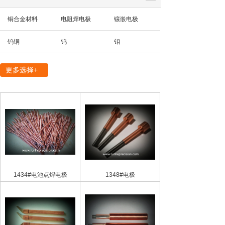
铜合金材料
电阻焊电极
镶嵌电极
钨铜
钨
钼
精密机械部件
更多选择+
1434#电池点焊电极
1348#电极