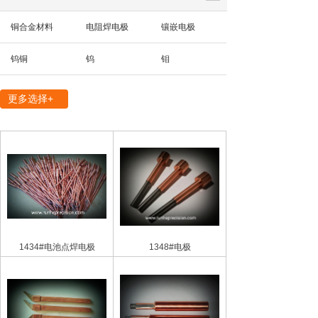
铜合金材料
电阻焊电极
镶嵌电极
钨铜
钨
钼
精密机械部件
更多选择+
1434#电池点焊电极
1348#电极