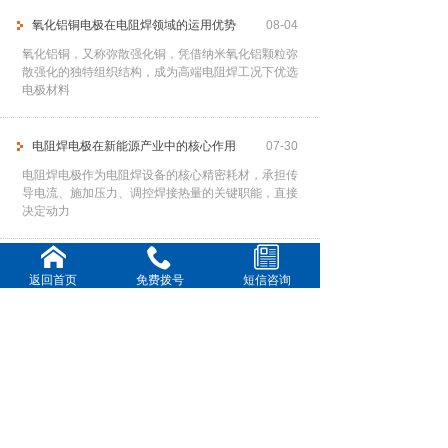
氧化铝铜电极在电阻焊领域的运用优势
08-04
氧化铝铜，又称弥散强化铜，凭借纳米氧化铝颗粒弥
散强化的独特组织结构，成为高端电阻焊工况下优选
电极材料
电阻焊电极在新能源产业中的核心作用
07-30
电阻焊电极作为电阻焊设备的核心精密耗材，承担传
导电流、施加压力、调控焊接热量的关键职能，直接
决定动力
提高电阻焊电极使用寿命
07-28
返回首页
免费拨号
短信咨询
频繁更换电极不仅中断生产节奏、降低作业效率，还
会大幅增加耗材与人工成本。因此，通过科学、系统
的管控手
铍钴铜电极在各行业中的核心运用
07-23
铍钴铜合金作为高端电阻焊电极材料，凭借高强度、
高导热、高耐磨、抗高温软化的优异特性，完美适配