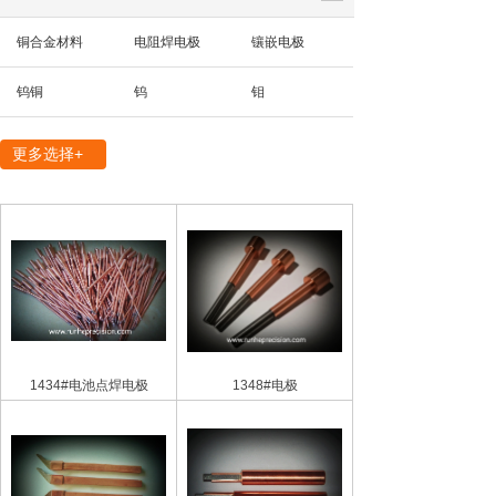
铜合金材料
电阻焊电极
镶嵌电极
钨铜
钨
钼
精密机械部件
更多选择+
1434#电池点焊电极
1348#电极