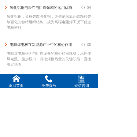
氧化铝铜电极在电阻焊领域的运用优势
08-04
氧化铝铜，又称弥散强化铜，凭借纳米氧化铝颗粒弥
散强化的独特组织结构，成为高端电阻焊工况下优选
电极材料
电阻焊电极在新能源产业中的核心作用
07-30
电阻焊电极作为电阻焊设备的核心精密耗材，承担传
导电流、施加压力、调控焊接热量的关键职能，直接
决定动力
提高电阻焊电极使用寿命
07-28
返回首页
免费拨号
短信咨询
频繁更换电极不仅中断生产节奏、降低作业效率，还
会大幅增加耗材与人工成本。因此，通过科学、系统
的管控手
铍钴铜电极在各行业中的核心运用
07-23
铍钴铜合金作为高端电阻焊电极材料，凭借高强度、
高导热、高耐磨、抗高温软化的优异特性，完美适配