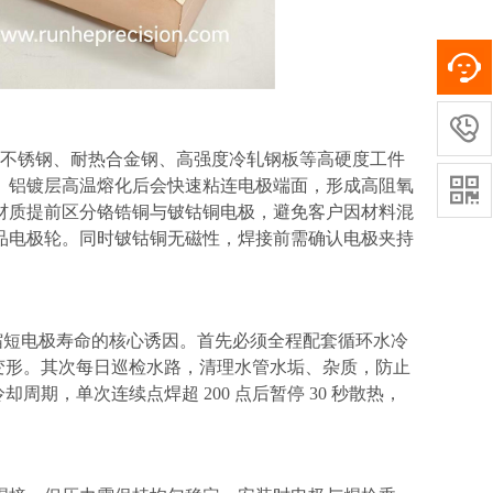

16 不锈钢、耐热合金钢、高强度冷轧钢板等高硬度工件

、铝镀层高温熔化后会快速粘连电极端面，形成高阻氧
材质提前区分铬锆铜与铍钴铜电极，避免客户因材料混
品电极轮。同时铍钴铜无磁性，焊接前需确认电极夹持
缩短电极寿命的核心诱因。首先必须全程配套循环水冷
、塌陷变形。其次每日巡检水路，清理水管水垢、杂质，防止
周期，单次连续点焊超 200 点后暂停 30 秒散热，