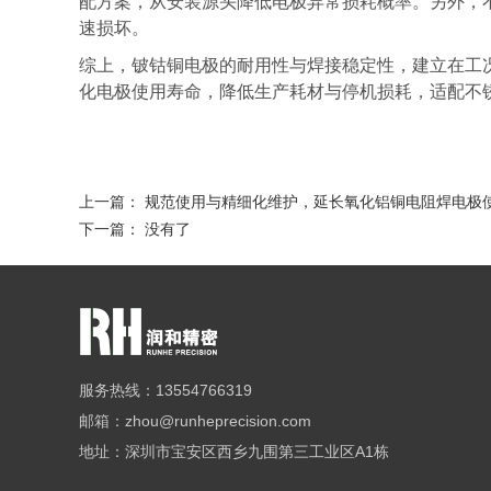
配方案，从安装源头降低电极异常损耗概率。另外，
速损坏。
综上，铍钴铜电极的耐用性与焊接稳定性，建立在工
化电极使用寿命，降低生产耗材与停机损耗，适配不
上一篇：
规范使用与精细化维护，延长氧化铝铜电阻焊电极
下一篇： 没有了
服务热线：13554766319
邮箱：zhou@runheprecision.com
地址：深圳市宝安区西乡九围第三工业区A1栋