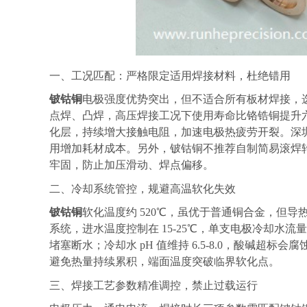
一、工况匹配：严格限定适用焊接材料，杜绝错用
铍钴铜
电极强度优势突出，但不适合所有板材焊接，
点焊、凸焊，高压焊接工况下使用寿命比铬锆铜提升
化层，持续增大接触电阻，加速电极热疲劳开裂。深
用增加耗材成本。另外，铍钴铜不推荐自制简易滚焊
牢固，防止加压滑动、焊点偏移。
二、冷却系统管控，规避高温软化失效
铍钴铜
软化温度约
520℃，虽优于普通铜合金，但
系统，进水温度控制在 15-25℃，单支电极冷却水流
堵塞断水；冷却水 pH 值维持 6.5-8.0，酸碱超
避免热量持续累积，端面温度突破临界软化点。
三、焊接工艺参数精准调控，禁止过载运行