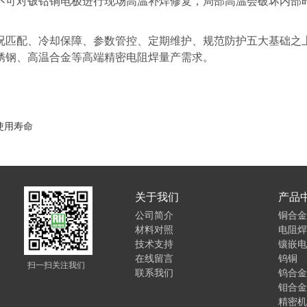
不可对铍钴铜电极进行现场高温补焊修复，局部高温会破坏内部
况匹配、冷却保障、参数管控、定期维护、规范防护五大基础之
锈钢、高温合金等高端精密电阻焊量产需求。
使用寿命
关于我们
产品
公司简介
铜合金
材料对照
电阻焊
技术支持
镶嵌电
在线留言
钨铜
扫一扫关注我们
联系我们
钨合金
钼合金
精密机