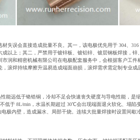
选材失误会直接造成批量不良。其一，该电极优先用于
304、3
六成以上；其二，严禁用于镀锌板、镀铝锌、镀层钢板焊接，锌
圳市润和精密机械有限公司在电极配套服务中，会根据客户工件
轮，滚焊持续摩擦升温易造成端面崩损，滚焊需求需定制专业成
导热性能远低于铬锆铜，冷却不足会快速丧失硬度与导电性能，是
量不低于 8L/min，水温长期超过 30℃会出现端面退火软化
标会腐蚀电极内壁，造成漏水、局部干烧。连续大批量焊接时设置间歇冷却