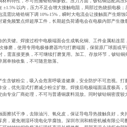
铜材料特性，不可照搬铬锆铜参数。压力方面，铍钴铜适配高压
在
±1.5% 以内，压力不足会增大接触电阻，局部过热烧损电
流需比铬锆铜下调 10%-15%，瞬时大电流会让接触面产生熔
时避免频繁点焊超厚工件，长期超负荷通电会在电极内部产生微
命的关键。焊接过程中电极端面会生成氧化铜、工件金属粘连层
焊点开展一次修磨，使用专用电极修磨器均匀打磨端面，保留原厂球面
纹时，需直接更换，不可继续打磨复用。加工、存放环节，铍钴
碎屑单独收集，不可随意散落。
产生含铍粉尘，吸入会危害呼吸道健康，安全防护不可忽视。打
作业，优先湿式打磨减少粉尘扩散。焊接后电极端面温度极高，
交由专业厂商处理，不可与普通铜废料混放。同时铍钴铜密度较
触面擦拭干净，去除油污、氧化皮，保证导电导热接触良好，夹
库房，避免潮湿环境电化学腐蚀。深圳市润和精密机械有限公司