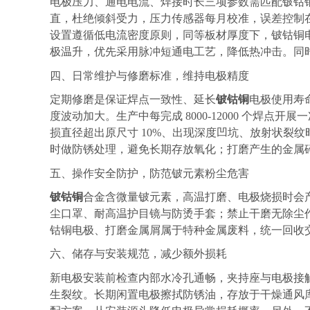
电极压力、通电电流、焊接时长三项参数需匹配铍钴
直，杜绝倾斜受力，压力传感器每月校准，误差控制
设置遵循低电流密度原则，同等板材厚度下，铍钴铜电
极温升，优先采用脉冲短通电工艺，降低热冲击。同
四、日常维护与修磨标准，维持电极精度
定期修磨是保证焊点一致性、延长
铍钴铜
电极使用寿
度波动加大。生产中每完成 8000-12000 个
损直径超出原尺寸 10%、出现深度凹坑、放射状裂
时做防锈处理，避免长期存放氧化；打磨产生的金属
五、操作安全防护，防范铍元素粉尘危害
铍钴铜
合金含微量铍元素，高温打磨、电极烧损时会
尘口罩、耐高温护目镜与防烫手套；禁止干磨无除尘
钴铜电极、打磨金属屑属于特种金属废料，统一回收
六、储存与安装规范，减少额外损耗
新电极安装前检查内部水冷孔通畅，夹持座与电极接
生裂纹。长期闲置电极擦拭防锈油，存放于干燥通风