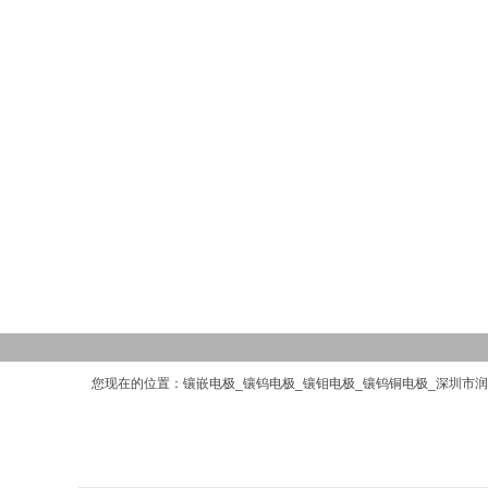
您现在的位置：
镶嵌电极_镶钨电极_镶钼电极_镶钨铜电极_深圳市