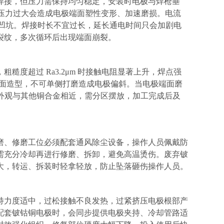
焊接，但压力需保持均匀稳定，安装时电极与焊枪垂
极；压力过大会造成电极端面塑性变形、加速磨损。电流
蚀凹坑。焊接时长不宜过长，延长通电时间只会加剧电
裂纹，多次循环后出现端面崩裂。
，粗糙度超过
Ra3.2μm 时接触电阻显著上升，焊点强
或平面造型，不可单侧打磨造成电极偏斜。当电极端面磨
铜外观与其他铜合金相近，需分区摆放，加工完成后及
磨、修磨工位必须配套通风除尘设备，操作人员佩戴防
需充分冷却再进行修磨、拆卸，避免高温烫伤。废弃铍
大，转运、拆装时轻拿轻放，防止坠落砸伤操作人员。
持力度适中，过松接触不良发热，过紧挤压电极根部产
配套铍钴铜电极时，会同步提供电极夹持、冷却管路适