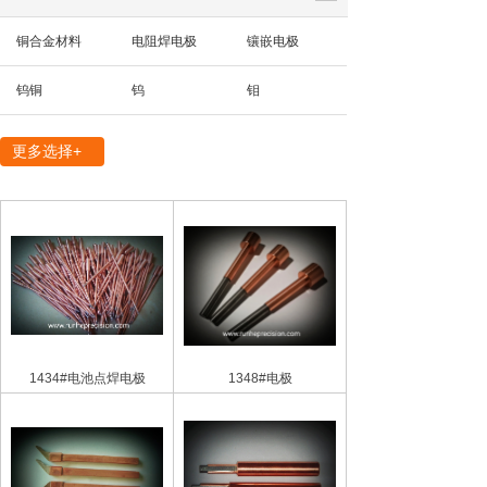
铜合金材料
电阻焊电极
镶嵌电极
钨铜
钨
钼
精密机械部件
更多选择+
1434#电池点焊电极
1348#电极