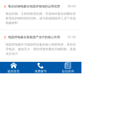
氧化铝铜电极在电阻焊领域的运用优势
08-04
氧化铝铜，又称弥散强化铜，凭借纳米氧化铝颗粒弥
散强化的独特组织结构，成为高端电阻焊工况下优选
电极材料
电阻焊电极在新能源产业中的核心作用
07-30
电阻焊电极作为电阻焊设备的核心精密耗材，承担传
导电流、施加压力、调控焊接热量的关键职能，直接
决定动力
提高电阻焊电极使用寿命
07-28
返回首页
免费拨号
短信咨询
频繁更换电极不仅中断生产节奏、降低作业效率，还
会大幅增加耗材与人工成本。因此，通过科学、系统
的管控手
铍钴铜电极在各行业中的核心运用
07-23
铍钴铜合金作为高端电阻焊电极材料，凭借高强度、
高导热、高耐磨、抗高温软化的优异特性，完美适配