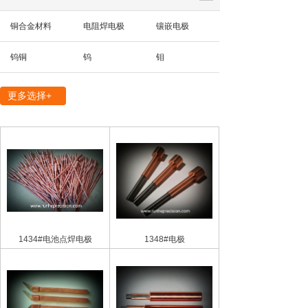
铜合金材料
电阻焊电极
镶嵌电极
钨铜
钨
钼
精密机械部件
更多选择+
1434#电池点焊电极
1348#电极