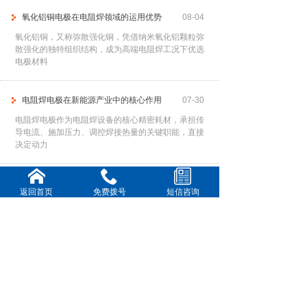
氧化铝铜电极在电阻焊领域的运用优势
08-04
氧化铝铜，又称弥散强化铜，凭借纳米氧化铝颗粒弥
散强化的独特组织结构，成为高端电阻焊工况下优选
电极材料
电阻焊电极在新能源产业中的核心作用
07-30
电阻焊电极作为电阻焊设备的核心精密耗材，承担传
导电流、施加压力、调控焊接热量的关键职能，直接
决定动力
提高电阻焊电极使用寿命
07-28
返回首页
免费拨号
短信咨询
频繁更换电极不仅中断生产节奏、降低作业效率，还
会大幅增加耗材与人工成本。因此，通过科学、系统
的管控手
铍钴铜电极在各行业中的核心运用
07-23
铍钴铜合金作为高端电阻焊电极材料，凭借高强度、
高导热、高耐磨、抗高温软化的优异特性，完美适配