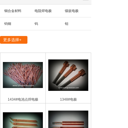
铜合金材料
电阻焊电极
镶嵌电极
钨铜
钨
钼
精密机械部件
更多选择+
1434#电池点焊电极
1348#电极