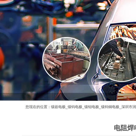
您现在的位置：
镶嵌电极_镶钨电极_镶钼电极_镶钨铜电极_深圳市
电阻焊