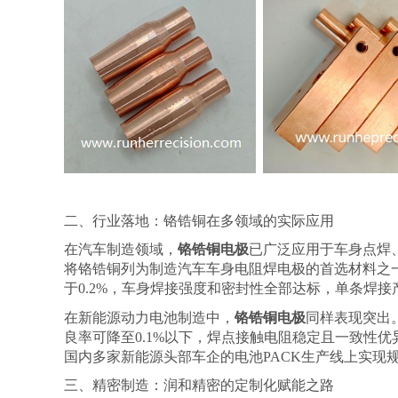
二、行业落地：铬锆铜在多领域的实际应用
在汽车制造领域，
铬锆铜电极
已广泛应用于车身点焊
将铬锆铜列为制造汽车车身电阻焊电极的首选材料之
于0.2%，车身焊接强度和密封性全部达标，单条焊
在新能源动力电池制造中，
铬锆铜电极
同样表现突出
良率可降至
0.1%以下，焊点接触电阻稳定且一致性
国内多家新能源头部车企的电池PACK生产线上实现
三、精密制造：润和精密的定制化赋能之路