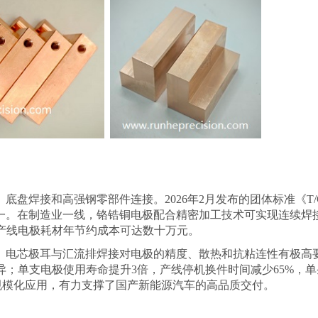
、底盘焊接和高强钢零部件连接。
2026年2月发布的团体标准《T/
一。在制造业一线，铬锆铜电极配合精密加工技术可实现连续焊
接产线电极耗材年节约成本可达数十万元。
。电芯极耳与汇流排焊接对电极的精度、散热和抗粘连性有极高
优异；单支电极使用寿命提升3倍，产线停机换件时间减少65%，
规模化应用，有力支撑了国产新能源汽车的高品质交付。