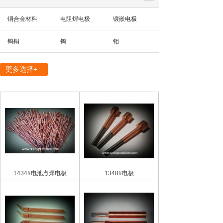
铜合金材料
电阻焊电极
镶嵌电极
钨铜
钨
钼
精密机械部件
更多选择+
1434#电池点焊电极
1348#电极