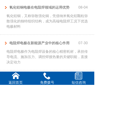
氧化铝铜电极在电阻焊领域的运用优势
08-04
氧化铝铜，又称弥散强化铜，凭借纳米氧化铝颗粒弥
散强化的独特组织结构，成为高端电阻焊工况下优选
电极材料
电阻焊电极在新能源产业中的核心作用
07-30
电阻焊电极作为电阻焊设备的核心精密耗材，承担传
导电流、施加压力、调控焊接热量的关键职能，直接
决定动力
提高电阻焊电极使用寿命
07-28
返回首页
免费拨号
短信咨询
频繁更换电极不仅中断生产节奏、降低作业效率，还
会大幅增加耗材与人工成本。因此，通过科学、系统
的管控手
铍钴铜电极在各行业中的核心运用
07-23
铍钴铜合金作为高端电阻焊电极材料，凭借高强度、
高导热、高耐磨、抗高温软化的优异特性，完美适配