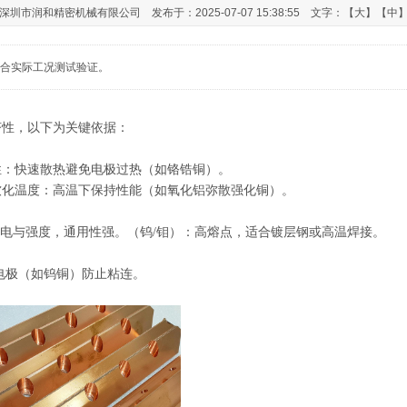
深圳市润和精密机械有限公司 发布于：2025-07-07 15:38:55 文字：【
大
】【
中
合实际工况测试验证。
济性，以下为关键依据：
性：快速散热避免电极过热（如铬锆铜）。
软化温度：高温下保持性能（如氧化铝弥散强化铜）。
导电与强度，通用性强。（钨/钼）：高熔点，适合镀层钢或高温焊接。
电极（如钨铜）防止粘连。