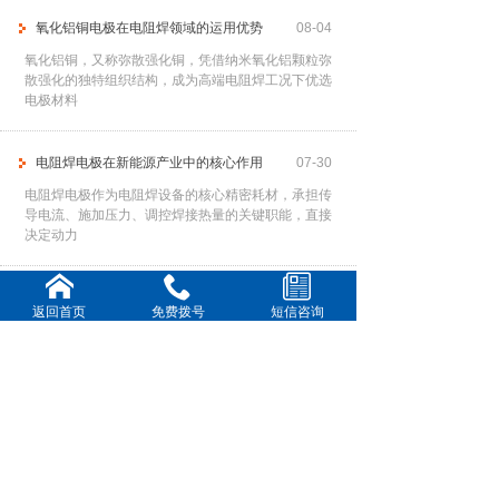
氧化铝铜电极在电阻焊领域的运用优势
08-04
氧化铝铜，又称弥散强化铜，凭借纳米氧化铝颗粒弥
散强化的独特组织结构，成为高端电阻焊工况下优选
电极材料
电阻焊电极在新能源产业中的核心作用
07-30
电阻焊电极作为电阻焊设备的核心精密耗材，承担传
导电流、施加压力、调控焊接热量的关键职能，直接
决定动力
提高电阻焊电极使用寿命
07-28
返回首页
免费拨号
短信咨询
频繁更换电极不仅中断生产节奏、降低作业效率，还
会大幅增加耗材与人工成本。因此，通过科学、系统
的管控手
铍钴铜电极在各行业中的核心运用
07-23
铍钴铜合金作为高端电阻焊电极材料，凭借高强度、
高导热、高耐磨、抗高温软化的优异特性，完美适配