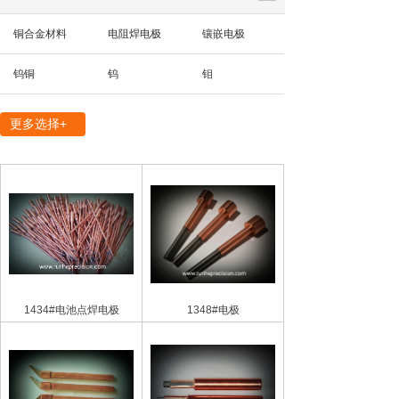
铜合金材料
电阻焊电极
镶嵌电极
钨铜
钨
钼
精密机械部件
更多选择+
1434#电池点焊电极
1348#电极