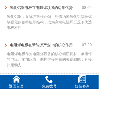
氧化铝铜电极在电阻焊领域的运用优势
08-04
氧化铝铜，又称弥散强化铜，凭借纳米氧化铝颗粒弥
散强化的独特组织结构，成为高端电阻焊工况下优选
电极材料
电阻焊电极在新能源产业中的核心作用
07-30
电阻焊电极作为电阻焊设备的核心精密耗材，承担传
导电流、施加压力、调控焊接热量的关键职能，直接
决定动力
提高电阻焊电极使用寿命
07-28
返回首页
免费拨号
短信咨询
频繁更换电极不仅中断生产节奏、降低作业效率，还
会大幅增加耗材与人工成本。因此，通过科学、系统
的管控手
铍钴铜电极在各行业中的核心运用
07-23
铍钴铜合金作为高端电阻焊电极材料，凭借高强度、
高导热、高耐磨、抗高温软化的优异特性，完美适配