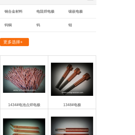
铜合金材料
电阻焊电极
镶嵌电极
钨铜
钨
钼
精密机械部件
更多选择+
1434#电池点焊电极
1348#电极